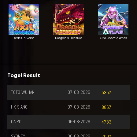
Axie Universe
Dragon's Treasure
Oni Cosmic Atlas
Togel Result
CAROLINA DAY
07-08-2026
1200
OREGON 1
07-08-2026
5398
OREGON 2
07-08-2026
2406
OREGON 3
07-08-2026
0198