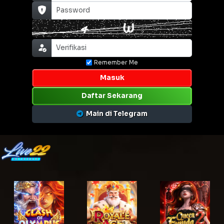
Remember Me
Masuk
Daftar Sekarang
Main di Telegram