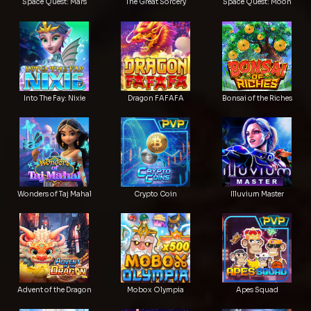
Space Quest: Mars
The Great Sorcery
Space Quest: Moon
Into The Fay: Nixie
Dragon FAFAFA
Bonsai of the Riches
Wonders of Taj Mahal
Crypto Coin
Illuvium Master
Advent of the Dragon
Mobox Olympia
Apes Squad