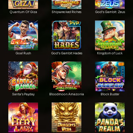
Quantum Of Giza
Shipwrecked Riches
God's Gambit: Zeus
Goal Rush
God's Gambit Hades
Kingdom of Luck
Santa's Payday
Bloodmoon Amazonia
Block Buster