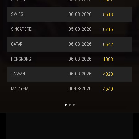
OREGON 4
06-08-2026
1593
TOTOMACAU 0000
07-08-2026
6529
TOTOMACAU 1300
06-08-2026
9894
TOTOMACAU 1600
06-08-2026
0597
TOTOMACAU 1900
06-08-2026
5843
TOTOMACAU 2200
06-08-2026
3064