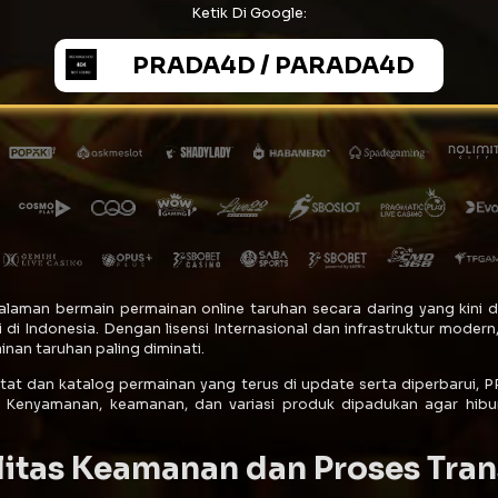
Ketik Di Google:
t 666 Deluxe
Hong Kong Flavor
Diamond F
PRADA4D / PARADA4D
ting Market
Baseball Fever
Football Fe
aman bermain permainan online taruhan secara daring yang kini da
smi di Indonesia. Dengan lisensi Internasional dan infrastruktur m
nan taruhan paling diminati.
ketat dan katalog permainan yang terus di update serta diperbarui
. Kenyamanan, keamanan, dan variasi produk dipadukan agar hibur
litas Keamanan dan Proses Tran