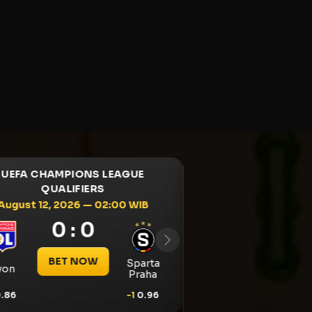
 Bag
Crazy Crazy
7/8/2026
7/8/2026
7/8/2026
y 2
Super Power Bank
UEFA CHAMPIONS LEAGUE
QUALIFIERS
August 11, 2026 — 22:59 WIB
0 : 0
Next
BET NOW
Union
 Glimt
Saint-
Gilloise
5
0.82
-0.75
1.00