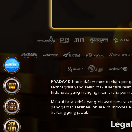
Double Happiness
Swee
Frozen World
Floa
PRADA4D
hadir dalam memberikan pengal
terintegrasi yang telah diakui secara re
Indonesia yang menginginkan arena permai
Melalui tata kelola yang diawasi secara 
penggemar
taruhan online
di Indonesia
bertanggung jawab.
Lega