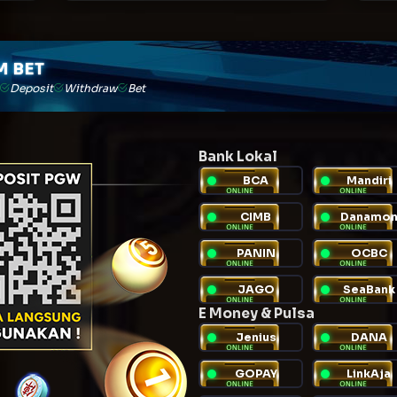
ah Master 2
Mahjong Wilds
Disco Pi
M BET
Deposit
Withdraw
Bet
Bank Lokal
Allobank
ng Rich Ways
Sung Wukong
Wild Disco 
E Money & Pulsa
Jenius
DANA
GOPAY
LinkAja
Mafia
Hero of the 3
The Chic