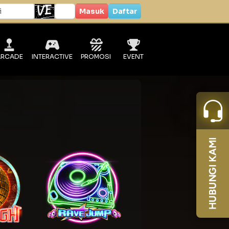
SELAMAT DATANG DI PRADA4D, PARADA4D TOGEL, SLOT ONLINE DAN LIV
Masuk
Daftar
ARCADE
INTERACTIVE
PROMOSI
EVENT