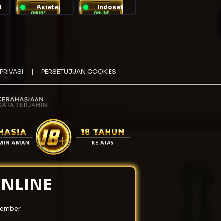
l
Axiata
Indosat
PRIVASI
|
PERSETUJUAN COOKIES
Brings
Royal Fruit
2
NLINE
ember