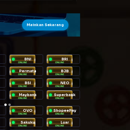
ggy
Mahjong Wilds 2
Mainkan Sekarang
Night
Black Wukong
OVO
ShopeePay
Sakuku
Luar
ken
Myeong Ryang