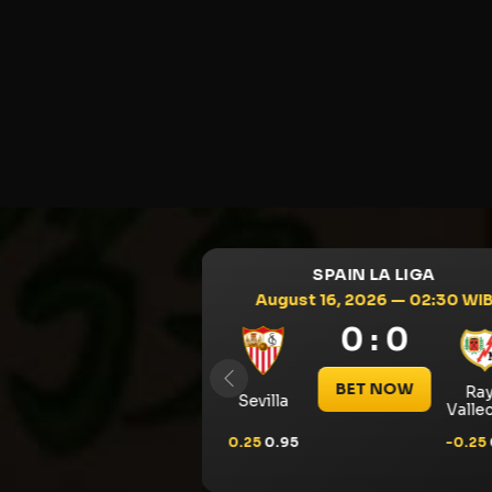
Fa Cai Shen 2
Mo
8/8/2026
8/8/2026
8/8/20
Watah Master
T
Turbo
UEFA CHAMPIONS LEAGUE
QUALIFIERS
August 12, 2026 — 01:30 WI
0 : 0
Previous
BET NOW
SK Sturm
Fener
Graz
-0.5
0.95
0.5
0