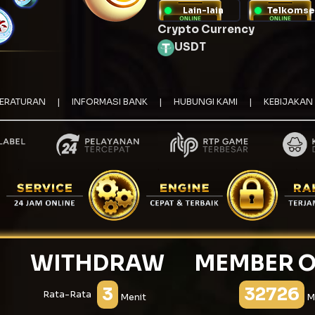
Kingdoms - Cao
House
Lain-lain
Telkomse
Cao
Crypto Currency
USDT
PERATURAN
|
INFORMASI BANK
|
HUBUNGI KAMI
|
KEBIJAKAN 
rror Mirror
Treasure Koi
The Dragon 
Wealth 
WITHDRAW
MEMBER O
3
32726
Rata-Rata
Menit
M