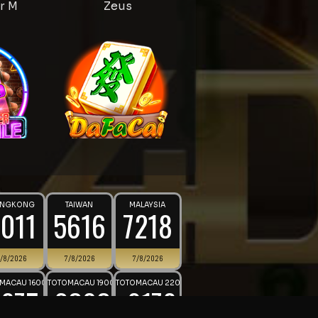
r M
Zeus
her
Da Fa Cai
NGKONG
TAIWAN
MALAYSIA
011
5616
7218
/8/2026
7/8/2026
7/8/2026
MACAU 1600
TOTOMACAU 1900
TOTOMACAU 2200
7875
6303
9178