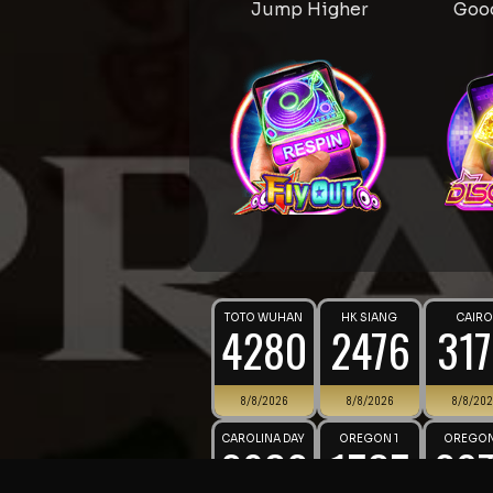
Jump Higher
Goo
Fly Out
Dis
TOTO WUHAN
HK SIANG
CAIR
4280
2476
31
8/8/2026
8/8/2026
8/8/20
CAROLINA DAY
OREGON 1
OREGON
6936
1535
60