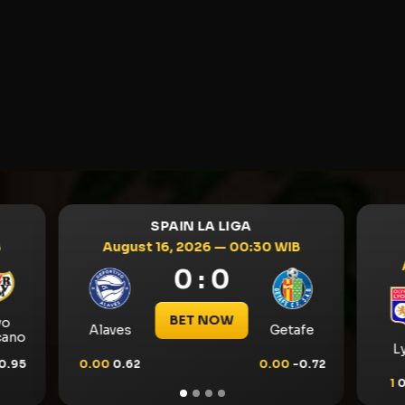
ve n Jump
Lucky Bats M
168 Lucky
26
8/8/2026
8/8/2026
8/8/2026
8/8/2026
TOTOMACAU 2300
9141
7/8/2026
op Ace 2
Top Ace
Crazy Craz
UEFA CHAMPIONS LEAGUE
QUALIFIERS
B
August 12, 2026 — 01:15 WIB
0 : 0
BET NOW
Slovan
bahce
Mjallby
Bodo
Bratislava
.87
0.5
0.83
-0.5
0.99
0.7