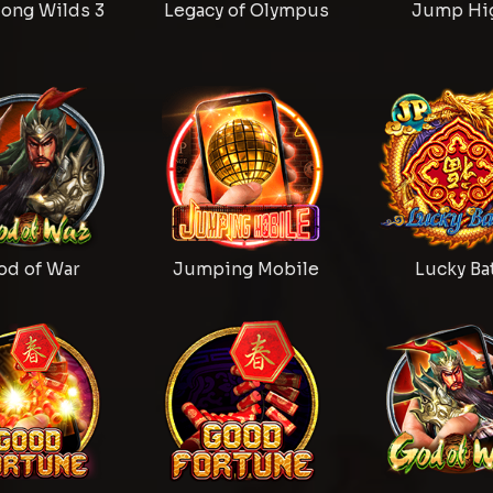
ong Wilds 3
Legacy of Olympus
Jump Hi
od of War
Jumping Mobile
Lucky Ba