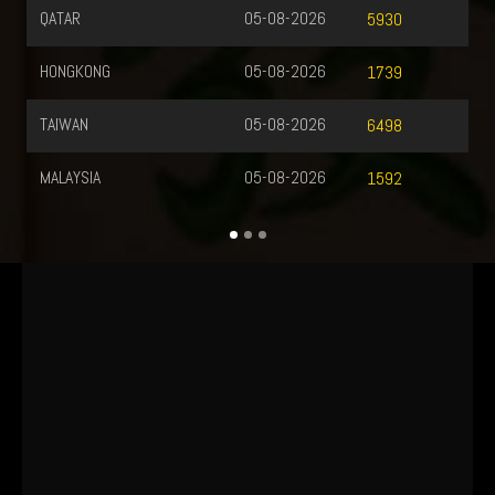
QATAR
05-08-2026
5930
HONGKONG
05-08-2026
1739
TAIWAN
05-08-2026
6498
MALAYSIA
05-08-2026
1592